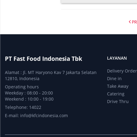
PR
PT Fast Food Indonesia Tbk
LAYANAN
Delivery Orde
Alamat : Jl. MT Haryono Kav 7 Jakarta Selatan
12810, Indonesia
Dine in
Take Away
Operating hours
Weekday : 08:00 - 20:00
Catering
Weekend : 10:00 - 19:00
Drive Thru
Telephone: 14022
E-mail:
info@kfcindonesia.com