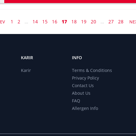
1
2
...
14
15
16
17
18
19
20
...
27
28
EV
NE
KARIR
INFO
r
Karir
Terms & Conditions
Privacy Policy
Contact Us
About Us
FAQ
Allergen Info