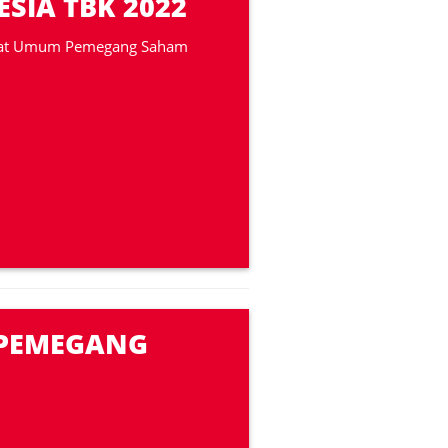
SIA TBK 2022
pat Umum Pemegang Saham
 PEMEGANG