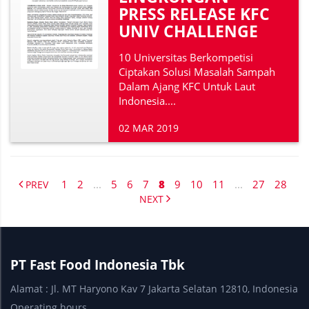
PRESS RELEASE KFC
UNIV CHALLENGE
10 Universitas Berkompetisi
Ciptakan Solusi Masalah Sampah
Dalam Ajang KFC Untuk Laut
Indonesia....
02 MAR 2019
1
2
...
5
6
7
8
9
10
11
...
27
28
PREV
NEXT
PT Fast Food Indonesia Tbk
Alamat : Jl. MT Haryono Kav 7 Jakarta Selatan 12810, Indonesia
Operating hours