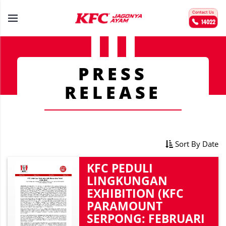
PRESS
RELEASE
Sort By Date
KFC PEDULI
LINGKUNGAN
EXHIBITION (KFC
PARAMOUNT
SERPONG: FEBRUARI