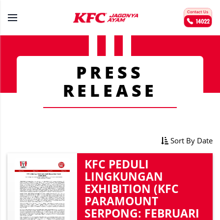
PRESS
RELEASE
Sort By Date
KFC PEDULI
LINGKUNGAN
EXHIBITION (KFC
PARAMOUNT
SERPONG: FEBRUARI