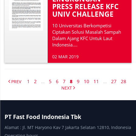
PRESS RELEASE KFC
UNIV CHALLENGE
10 Universitas Berkompetisi
Ciptakan Solusi Masalah Sampah
Dalam Ajang KFC Untuk Laut
Indonesia....
02 MAR 2019
1
2
...
5
6
7
8
9
10
11
...
27
28
PREV
NEXT
PT Fast Food Indonesia Tbk
Alamat : Jl. MT Haryono Kav 7 Jakarta Selatan 12810, Indonesia
Operating hours