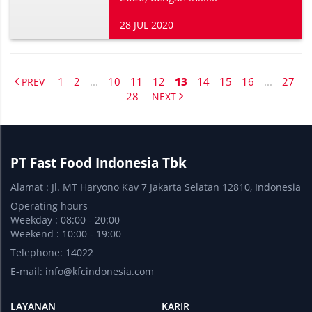
28 JUL 2020
1
2
...
10
11
12
13
14
15
16
...
27
PREV
28
NEXT
PT Fast Food Indonesia Tbk
Alamat : Jl. MT Haryono Kav 7 Jakarta Selatan 12810, Indonesia
Operating hours
Weekday : 08:00 - 20:00
Weekend : 10:00 - 19:00
Telephone: 14022
E-mail:
info@kfcindonesia.com
LAYANAN
KARIR